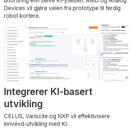
utfordring enn selve KI-ytelsen. AMD og Analog
Devices vil gjøre veien fra prototype til ferdig
robot kortere.
Integrerer KI-basert
utvikling
CELUS, Variscite og NXP vil effektivisere
innvevd-utvikling med KI.