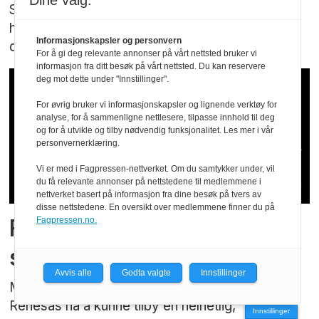
Dine valg:
Siemens tar et skritt videre fra fragmenterte KI-
hjelpemidler til en mer helhetlig «autonom»
Informasjonskapsler og personvern
designstøtte.
For å gi deg relevante annonser på vårt nettsted bruker vi
informasjon fra ditt besøk på vårt nettsted. Du kan reservere
deg mot dette under "Innstillinger".
For øvrig bruker vi informasjonskapsler og lignende verktøy for
analyse, for å sammenligne nettlesere, tilpasse innhold til deg
og for å utvikle og tilby nødvendig funksjonalitet. Les mer i vår
personvernerklæring.
Vi er med i Fagpressen-nettverket. Om du samtykker under, vil
du få relevante annonser på nettstedene til medlemmene i
nettverket basert på informasjon fra dine besøk på tvers av
disse nettstedene. En oversikt over medlemmene finner du på
Fra komponentfokus til
Fagpressen.no.
systemorientert design
Avvis alle
Godta valgte
Innstillinger
Med tilgjengeligheten av Renesas 365 mener
Renesas nå å kunne tilby en helhetlig,
Innstillinger