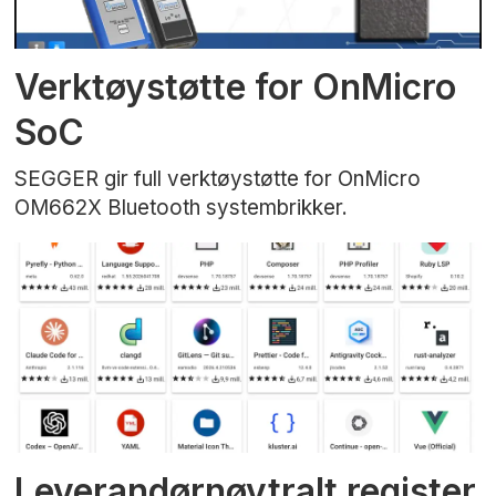
Verktøystøtte for OnMicro
SoC
SEGGER gir full verktøystøtte for OnMicro
OM662X Bluetooth systembrikker.
Leverandørnøytralt register