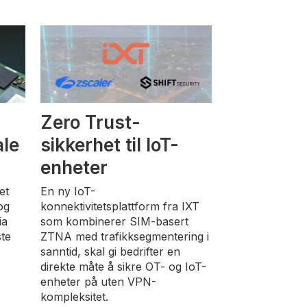
Zero Trust-
ale
sikkerhet til IoT-
enheter
et
En ny IoT-
og
konnektivitetsplattform fra IXT
ia
som kombinerer SIM-basert
ste
ZTNA med trafikksegmentering i
e
sanntid, skal gi bedrifter en
direkte måte å sikre OT- og IoT-
enheter på uten VPN-
kompleksitet.