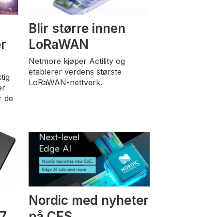
Blir større innen
er
LoRaWAN
Netmore kjøper Actility og
etablerer verdens største
tig
LoRaWAN-nettverk.
er
r de
Nordic med nyheter
 7
på CES