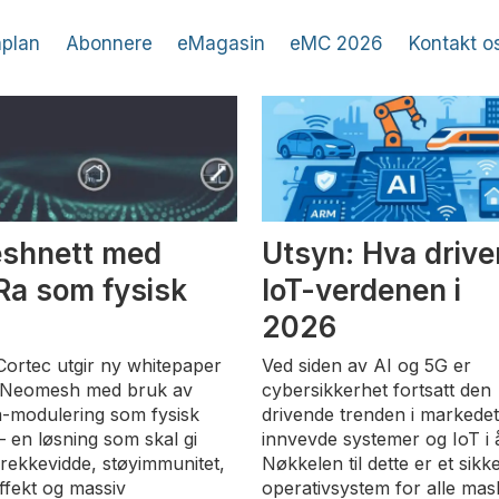
plan
Abonnere
eMagasin
eMC 2026
Kontakt o
shnett med
Utsyn: Hva drive
Ra som fysisk
IoT-verdenen i
g
2026
ortec utgir ny whitepaper
Ved siden av AI og 5G er
Neomesh med bruk av
cybersikkerhet fortsatt den
-modulering som fysisk
drivende trenden i markedet
 – en løsning som skal gi
innvevde systemer og IoT i å
 rekkevidde, støyimmunitet,
Nøkkelen til dette er et sikke
effekt og massiv
operativsystem for alle mas