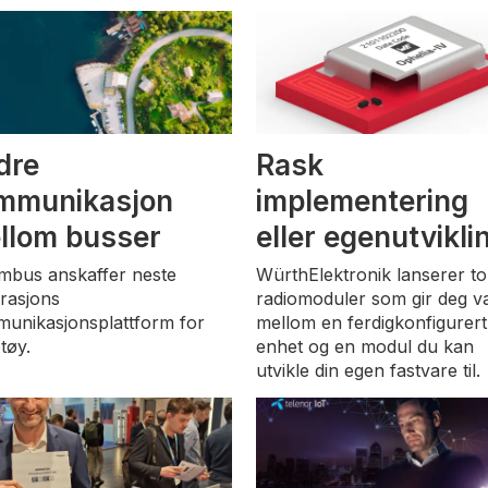
dre
Rask
mmunikasjon
implementering
llom busser
eller egenutvikli
mbus anskaffer neste
WürthElektronik lanserer t
rasjons
radiomoduler som gir deg va
unikasjonsplattform for
mellom en ferdigkonfigurert
tøy.
enhet og en modul du kan
utvikle din egen fastvare til.