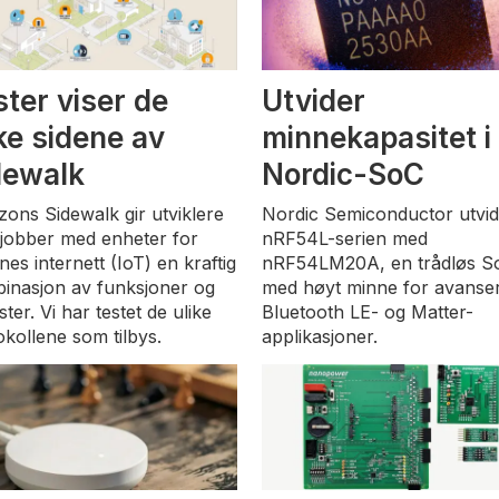
ster viser de
Utvider
ike sidene av
minnekapasitet i
dewalk
Nordic-SoC
ons Sidewalk gir utviklere
Nordic Semiconductor utvid
jobber med enheter for
nRF54L-serien med
nes internett (IoT) en kraftig
nRF54LM20A, en trådløs S
inasjon av funksjoner og
med høyt minne for avanse
ster. Vi har testet de ulike
Bluetooth LE- og Matter-
okollene som tilbys.
applikasjoner.