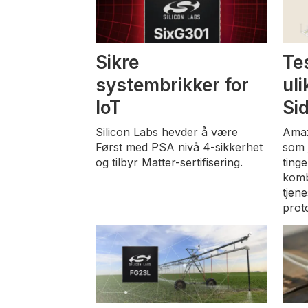
Sikre
Te
systembrikker for
ul
IoT
Si
Silicon Labs hevder å være
Amaz
Først med PSA nivå 4-sikkerhet
som 
og tilbyr Matter-sertifisering.
tinge
komb
tjene
prot