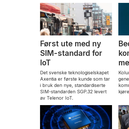
Først ute med ny
Be
SIM-standard for
ko
IoT
me
Det svenske teknologiselskapet
Kolu
Axentia er første kunde som tar
gene
i bruk den nye, standardiserte
komm
SIM-standarden SGP.32 levert
kjøre
av Telenor IoT.