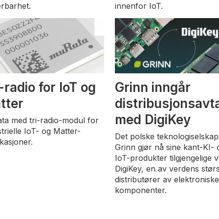
erbarhet.
innenfor IoT.
-radio for IoT og
Grinn inngår
tter
distribusjonsavt
m
med DigiKey
ta med tri-radio-modul for
trielle IoT- og Matter-
Det polske teknologiselskap
ikasjoner.
Grinn gjør nå sine kant-KI- 
IoT-produkter tilgjengelige v
DigiKey, en av verdens stør
distributører av elektronisk
komponenter.