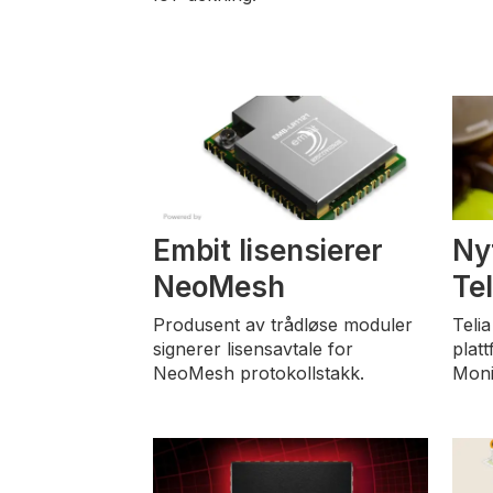
Embit lisensierer
Nyt
NeoMesh
Tel
Produsent av trådløse moduler
Teli
signerer lisensavtale for
plat
NeoMesh protokollstakk.
Moni