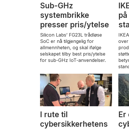
Sub-GHz
IK
systembrikke
på
presser pris/ytelse
st
Silicon Labs’ FG23L trådløse
IKEA
SoC er nå tilgjengelig for
over
allmennheten, og skal ifølge
prod
selskapet tilby best pris/ytelse
støt
for sub-GHz IoT-anvendelser.
betyr
stan
I rute til
Er
cybersikkerhetens
cy