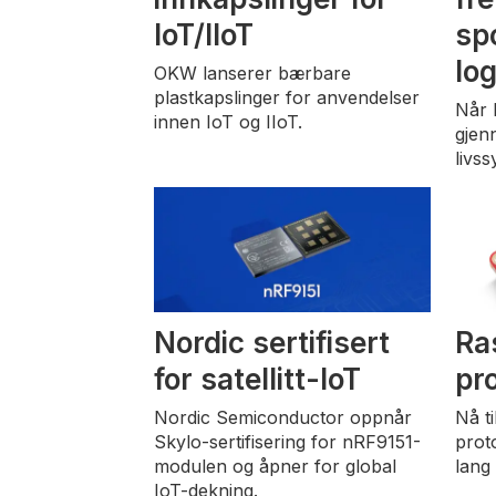
IoT/IIoT
sp
lo
OKW lanserer bærbare
plastkapslinger for anvendelser
Når 
innen IoT og IIoT.
gjen
livss
Nordic sertifisert
Ra
for satellitt-IoT
pr
Nordic Semiconductor oppnår
Nå t
Skylo-sertifisering for nRF9151-
prot
modulen og åpner for global
lang
IoT-dekning.