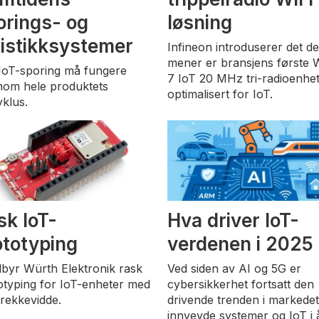
orings- og
løsning
gistikksystemer
Infineon introduserer det d
mener er bransjens første W
IoT-sporing må fungere
7 IoT 20 MHz tri-radioenhe
nom hele produktets
optimalisert for IoT.
yklus.
sk IoT-
Hva driver IoT-
ototyping
verdenen i 2025
ilbyr Würth Elektronik rask
Ved siden av AI og 5G er
otyping for IoT-enheter med
cybersikkerhet fortsatt den
 rekkevidde.
drivende trenden i markedet
innvevde systemer og IoT i å