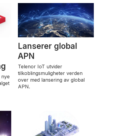
Lanserer global
APN
ng
Telenor IoT utvider
tilkoblingsmuligheter verden
o nye
over med lansering av global
lget
APN.