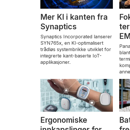
Mer KI i kanten fra
Fo
Synaptics
te
EM
Synaptics Incorporated lanserer
SYN765x, en KI-optimalisert
Pana
trådløs systembrikke utviklet for
blan
integrerte kant-baserte IoT-
term
applikasjoner.
komp
anne
Ergonomiske
Bat
innkapslinger for
fr