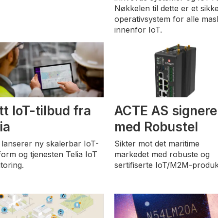
Nøkkelen til dette er et sikke
operativsystem for alle mas
innenfor IoT.
t IoT-tilbud fra
ACTE AS signere
ia
med Robustel
a lanserer ny skalerbar IoT-
Sikter mot det maritime
tform og tjenesten Telia IoT
markedet med robuste og
toring.
sertifiserte IoT/M2M-produk