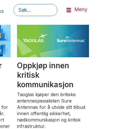
Meny
ss
Søk
r
Oppkjøp innen
kritisk
kommunikasjon
Taoglas kjøper den britiske
antennespesialisten Sure
 for
Antennas for å utvide sitt tilbud
r.
innen offentlig sikkerhet,
rt
nødkommunikasjon og kritisk
kiner
infrastruktur.