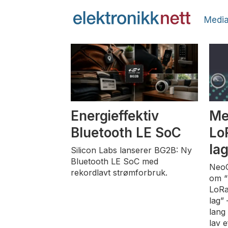
Media
Tag:
iot
Energieffektiv
Me
Bluetooth LE SoC
Lo
la
Silicon Labs lanserer BG2B: Ny
Bluetooth LE SoC med
NeoC
rekordlavt strømforbruk.
om “
LoRa
lag”
lang
lav 