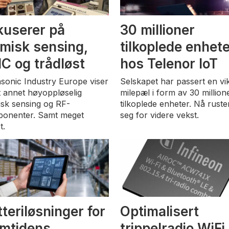
kuserer på
30 millioner
rmisk sensing,
tilkoplede enhet
C og trådløst
hos Telenor IoT
sonic Industry Europe viser
Selskapet har passert en vik
t annet høyoppløselig
milepæl i form av 30 million
isk sensing og RF-
tilkoplede enheter. Nå ruste
onenter. Samt meget
seg for videre vekst.
t.
teriløsninger for
Optimalisert
emtidens
trippelradio WiFi