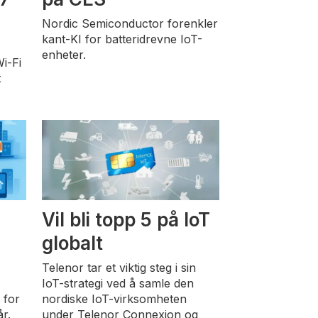
Nordic Semiconductor forenkler
kant-KI for batteridrevne IoT-
e
enheter.
i-Fi
t
Vil bli topp 5 på IoT
globalt
Telenor tar et viktig steg i sin
IoT-strategi ved å samle den
 for
nordiske IoT-virksomheten
r.
under Telenor Connexion og