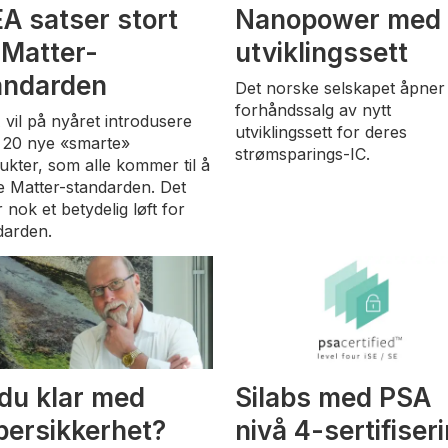
EA satser stort
Nanopower med
 Matter-
utviklingssett
andarden
Det norske selskapet åpner
forhåndssalg av nytt
 vil på nyåret introdusere
utviklingssett for deres
 20 nye «smarte»
strømsparings-IC.
ukter, som alle kommer til å
te Matter-standarden. Det
 nok et betydelig løft for
darden.
 du klar med
Silabs med PSA
bersikkerhet?
nivå 4-sertifiser