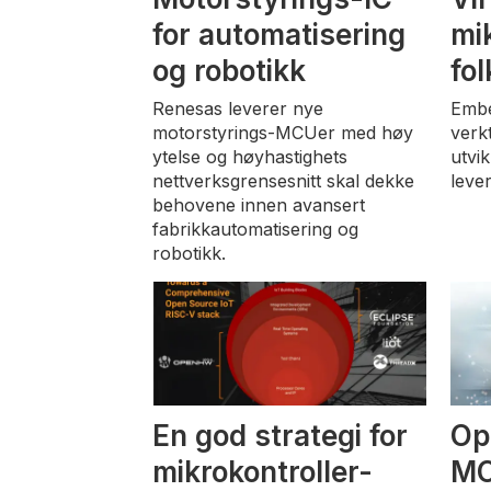
for automatisering
mi
og robotikk
fol
Renesas leverer nye
Embe
motorstyrings-MCUer med høy
verk
ytelse og høyhastighets
utvik
nettverksgrensesnitt skal dekke
leve
behovene innen avansert
fabrikkautomatisering og
robotikk.
En god strategi for
Op
mikrokontroller-
MC