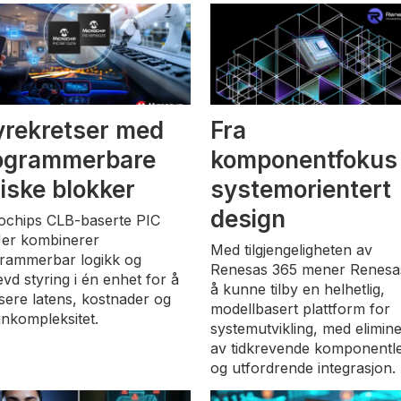
yrekretser med
Fra
ogrammerbare
komponentfokus t
giske blokker
systemorientert
design
ochips CLB-baserte PIC
er kombinerer
Med tilgjengeligheten av
rammerbar logikk og
Renesas 365 mener Renesa
evd styring i én enhet for å
å kunne tilby en helhetlig,
sere latens, kostnader og
modellbasert plattform for
gnkompleksitet.
systemutvikling, med elimine
av tidkrevende komponentle
og utfordrende integrasjon.