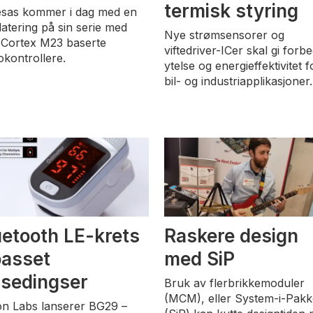
termisk styring
sas kommer i dag med en
atering på sin serie med
Nye strømsensorer og
Cortex M23 baserte
viftedriver-ICer skal gi forb
okontrollere.
ytelse og energieffektivitet f
bil- og industriapplikasjoner.
uetooth LE-krets
Raskere design
passet
med SiP
lsedingser
Bruk av flerbrikkemoduler
(MCM), eller System-i-Pak
con Labs lanserer BG29 –