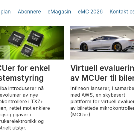
plan
Abonnere
eMagasin
eMC 2026
Kontakt o
Uer for enkel
Virtuell evalueri
stemstyring
av MCUer til bile
iba introduserer nå
Infineon lanserer, i samarbe
evolumer av nye
med AWS, en skybasert
okontrollere i TXZ+
plattform for virtuell evalue
ien, rettet mot enklere
av bilrettede mikrokontrolle
ingsoppgaver i
(MCUer).
rukerelektronikk og
trielt utstyr.