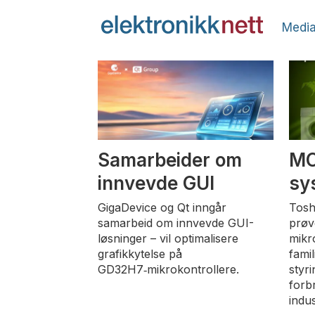
Media
Tag:
mcu
Samarbeider om
MC
innvevde GUI
sy
GigaDevice og Qt inngår
Tosh
samarbeid om innvevde GUI-
prøv
løsninger – vil optimalisere
mikr
grafikkytelse på
famil
GD32H7‑mikrokontrollere.
styr
forb
indus