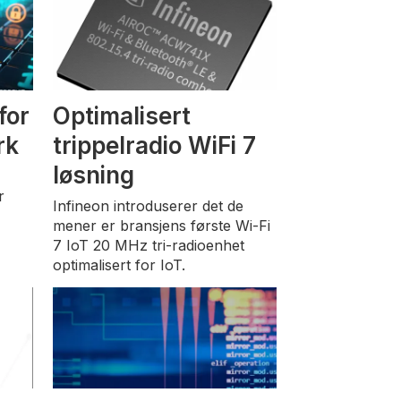
for
Optimalisert
rk
trippelradio WiFi 7
løsning
r
Infineon introduserer det de
mener er bransjens første Wi-Fi
7 IoT 20 MHz tri-radioenhet
optimalisert for IoT.