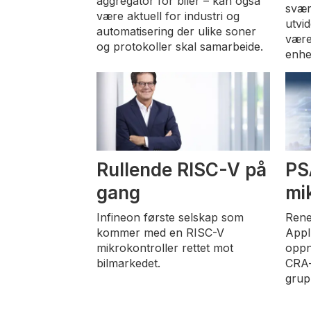
aggregator for biler – kan også
svær
være aktuell for industri og
utvid
automatisering der ulike soner
være
og protokoller skal samarbeide.
enhe
Rullende RISC-V på
PS
gang
mi
Infineon første selskap som
Rene
kommer med en RISC-V
Appl
mikrokontroller rettet mot
oppn
bilmarkedet.
CRA-
grup