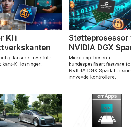
 KI i
Støtteprosessor 
ttverkskanten
NVIDIA DGX Spa
ochip lanserer nye full-
Microchip lanserer
k kant-KI løsninger.
kundespesifisert fastvare fo
NVIDIA DGX Spark for sine
innvevde kontrollere.