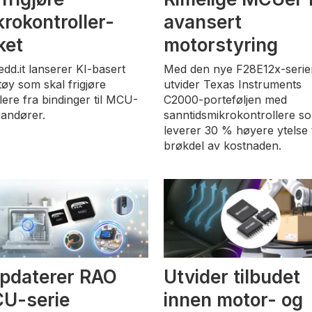
krokontroller-
avansert
ket
motorstyring
dd.it lanserer KI-basert
Med den nye F28E12x-serie
tøy som skal frigjøre
utvider Texas Instruments
lere fra bindinger til MCU-
C2000-porteføljen med
randører.
sanntidsmikrokontrollere s
leverer 30 % høyere ytelse t
brøkdel av kostnaden.
pdaterer RAO
Utvider tilbudet
U-serie
innen motor- og