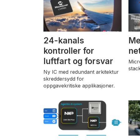
24-kanals
Mer
kontroller for
ne
luftfart og forsvar
Micr
stac
Ny IC med redundant arkitektur
skreddersydd for
oppgavekritiske applikasjoner.