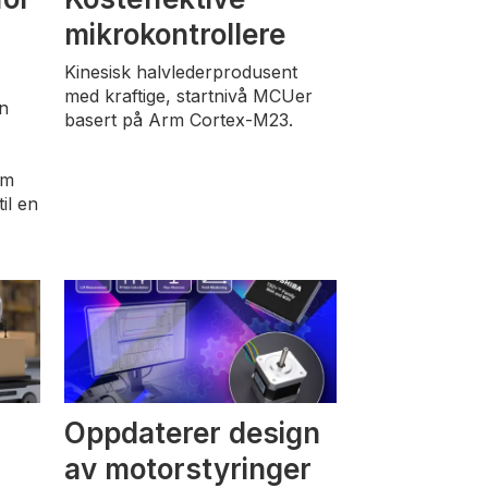
mikrokontrollere
Kinesisk halvlederprodusent
med kraftige, startnivå MCUer
n
basert på Arm Cortex-M23.
om
il en
Oppdaterer design
av motorstyringer