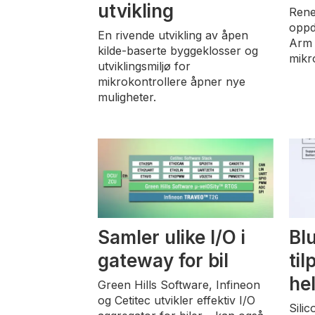
utvikling
Rene
oppd
En rivende utvikling av åpen
Arm 
kilde-baserte byggeklosser og
mikr
utviklingsmiljø for
mikrokontrollere åpner nye
muligheter.
Samler ulike I/O i
Bl
gateway for bil
til
he
Green Hills Software, Infineon
og Cetitec utvikler effektiv I/O
Sili