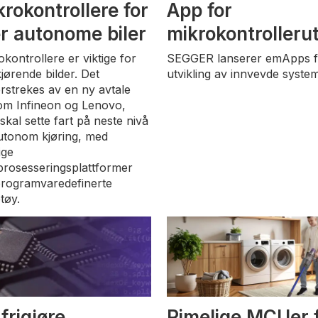
krokontrollere for
App for
r autonome biler
mikrokontrollerut
okontrollere er viktige for
SEGGER lanserer emApps f
kjørende bilder. Det
utvikling av innvevde system
rstrekes av en ny avtale
om Infineon og Lenovo,
skal sette fart på neste nivå
utonom kjøring, med
ige
prosesseringsplattformer
programvaredefinerte
tøy.
 frigjøre
Rimelige MCUer 