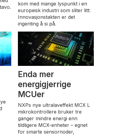
 med
kom med mange lyspunkt i en
tavo.
europeisk industri som sliter litt:
Innovasjonstakten er det
ingenting å si på.
Enda mer
energigjerrige
MCUer
nye
NXPs nye ultralaveffekt MCX L
d
mikrokontrollere bruker tre
ganger mindre energi enn
tildligere MCX-enheter – egnet
for smarte sensornoder,