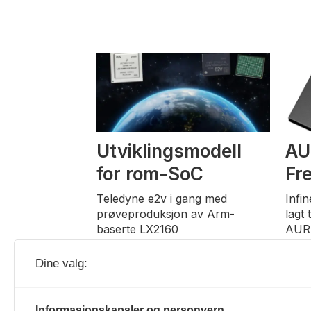
Utviklingsmodell
AU
for rom-SoC
Fr
Teledyne e2v i gang med
Infi
prøveproduksjon av Arm-
lagt 
baserte LX2160
AURI
utviklingsmodeller (EM) for
(MCU
romprosjekter, med samme
Dine valg:
form og funksjon som «flight»-
modeller.
Informasjonskapsler og personvern