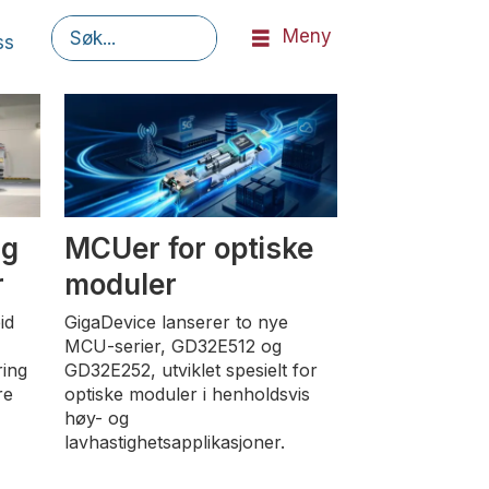
Meny
ss
Søk
ng
MCUer for optiske
r
moduler
id
GigaDevice lanserer to nye
MCU-serier, GD32E512 og
ring
GD32E252, utviklet spesielt for
re
optiske moduler i henholdsvis
høy- og
lavhastighetsapplikasjoner.