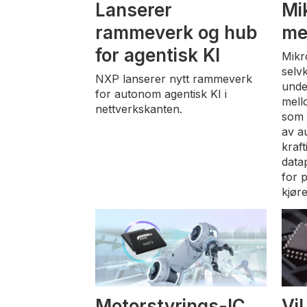
Lanserer
Mi
rammeverk og hub
me
for agentisk KI
Mikr
selv
NXP lanserer nytt rammeverk
unde
for autonom agentisk KI i
mell
nettverkskanten.
som 
av a
kraft
data
for 
kjøre
Motorstyrings-IC
Vil