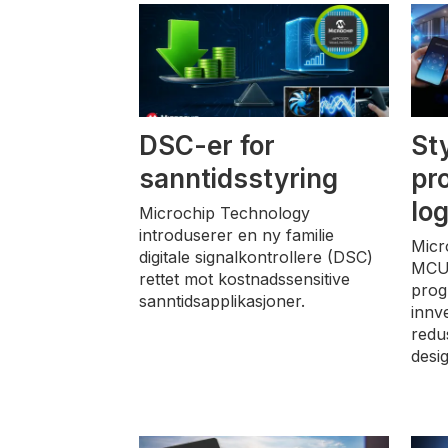
DSC-er for
St
sanntidsstyring
pr
lo
Microchip Technology
introduserer en ny familie
Micr
digitale signalkontrollere (DSC)
MCU
rettet mot kostnadssensitive
prog
sanntidsapplikasjoner.
innv
redu
desi