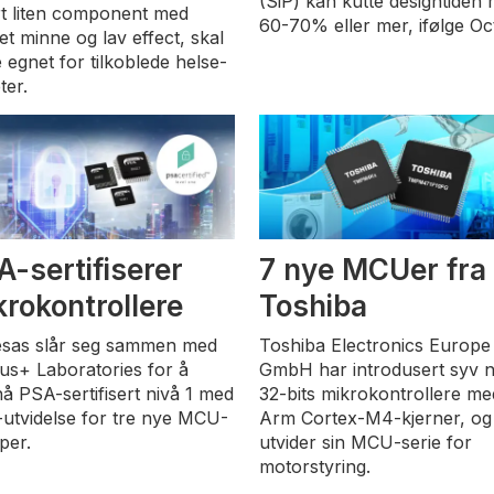
(SiP) kan kutte designtiden
t liten component med
60-70% eller mer, ifølge Oc
et minne og lav effect, skal
 egnet for tilkoblede helse-
ter.
A-sertifiserer
7 nye MCUer fra
krokontrollere
Toshiba
sas slår seg sammen med
Toshiba Electronics Europe
us+ Laboratories for å
GmbH har introdusert syv 
å PSA-sertifisert nivå 1 med
32-bits mikrokontrollere me
utvidelse for tre nye MCU-
Arm Cortex-M4-kjerner, og
per.
utvider sin MCU-serie for
motorstyring.