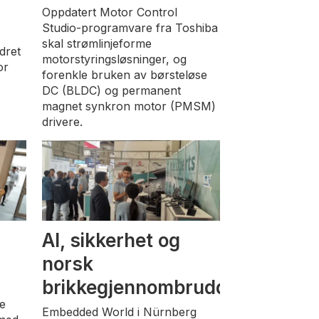
Oppdatert Motor Control
Studio-programvare fra Toshiba
skal strømlinjeforme
edret
motorstyringsløsninger, og
or
forenkle bruken av børsteløse
DC (BLDC) og permanent
magnet synkron motor (PMSM)
drivere.
AI, sikkerhet og
norsk
brikkegjennombrudd
ke
Embedded World i Nürnberg