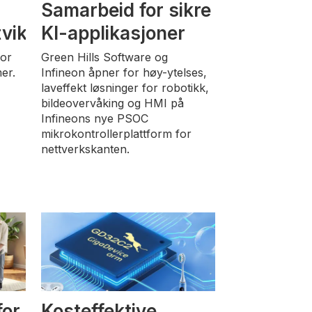
Samarbeid for sikre
vikling
KI-applikasjoner
or
Green Hills Software og
er.
Infineon åpner for høy-ytelses,
laveffekt løsninger for robotikk,
bildeovervåking og HMI på
Infineons nye PSOC
mikrokontrollerplattform for
nettverkskanten.
for
Kosteffektive