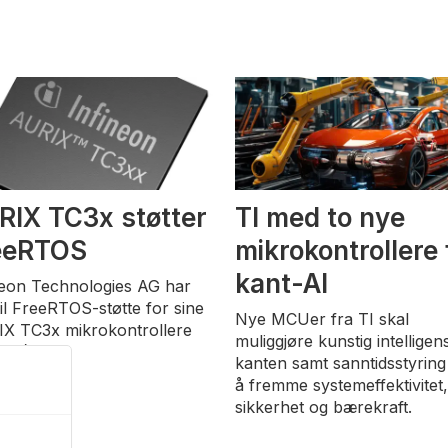
RIX TC3x støtter
TI med to nye
eeRTOS
mikrokontrollere 
kant-AI
neon Technologies AG har
til FreeRTOS-støtte for sine
Nye MCUer fra TI skal
X TC3x mikrokontrollere
muliggjøre kunstig intelligens
er).
kanten samt sanntidsstyring
å fremme systemeffektivitet
sikkerhet og bærekraft.